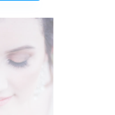
ESCOLA CEF
"Centros Estudios 
Alternativas"
Diseño Web
Disseny Public Bucl