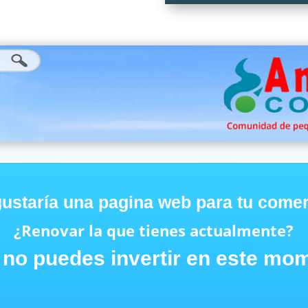
gustaría una pagina web para tu come
¿Renovar la que tienes actualmente?
 no puedes invertir en este mo