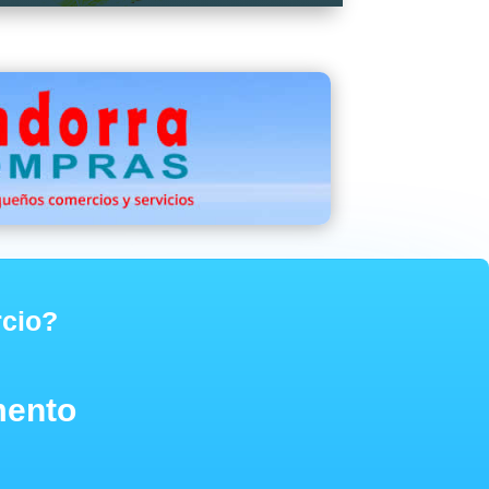
rcio?
mento