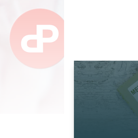
Más de 20 años convirtie
realidad ideas tecnológic
Formando a nuestros clie
proyectos destinados a I
Saber más...
dermofarm
Fitoterapia
nutricion
ortomolecular
sexualida
patologias