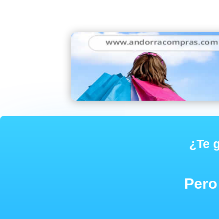
¿Te 
Pero