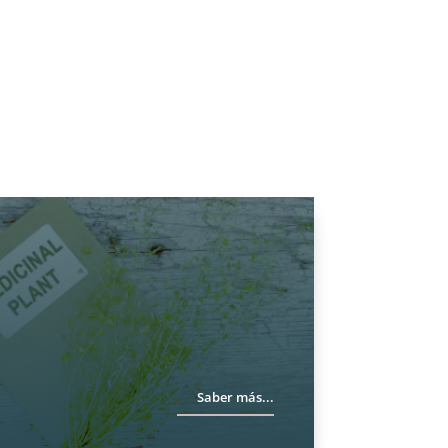
ndo en
as.
ntes en
nternet.
acia
d,
Saber más...